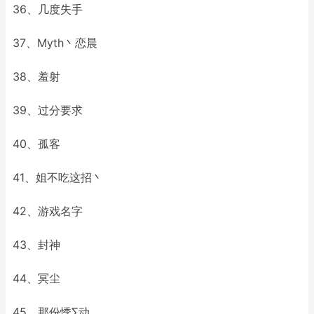
36、几度失手
37、Myth丶恋晨
38、羞射
39、过分要求
40、孤客
41、姐不吃这招丶
42、游戏名字
43、封神
44、冥尘
45、那份悸∑动