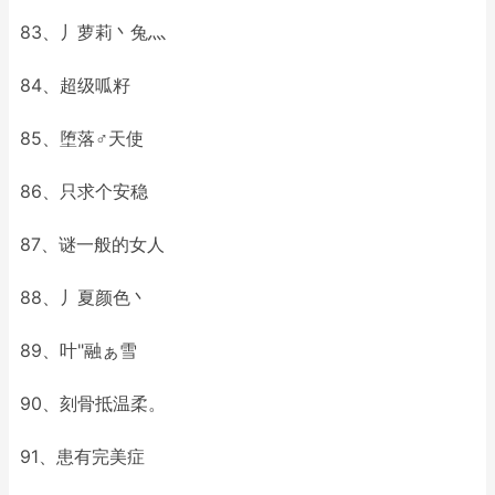
83、丿萝莉丶兔灬
84、超级呱籽
85、堕落♂天使
86、只求个安稳
87、谜一般的女人
88、丿夏颜色丶
89、叶"融ぁ雪
90、刻骨抵温柔。
91、患有完美症