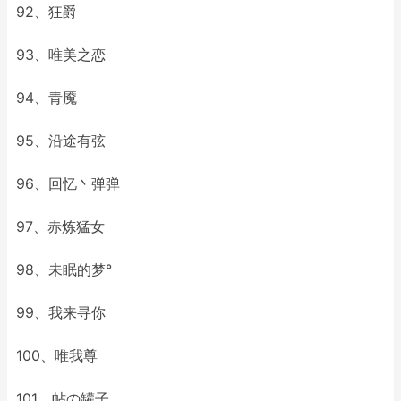
92、狂爵
93、唯美之恋
94、青魇
95、沿途有弦
96、回忆丶弹弹
97、赤炼猛女
98、未眠的梦°
99、我来寻你
100、唯我尊
101、帖の罐子