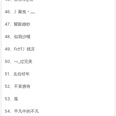
46、丿聚焦丶灬
47、耀眼婚纱
48、似我沙哑
49、Fc忏丿残言
50、べ_过完美
51、去自经年
52、不算拥有
53、孤
54、平凡中的不凡