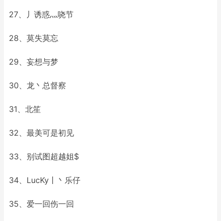
27、丿诱惑灬哓节
28、莫失莫忘
29、妄想与梦
30、龙丶总督察
31、北笙
32、最美可是初见
33、别试图超越姐$
34、LucKy丨丶乐仔
35、爱一回伤一回