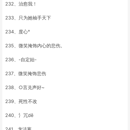
232、治愈我！
233、只为她袖手天下
234、度心°
235、微笑掩饰内心的悲伤。
236、-自定始-
237、微笑掩饰悲伤
238、○言兑声好~
239、死性不改
240、氵冗dē
241、龙洁寒