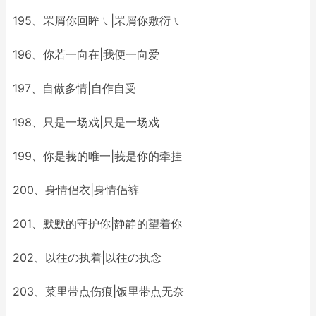
195、罘屑你回眸ㄟ|罘屑你敷衍ㄟ
196、你若一向在|我便一向爱
197、自做多情|自作自受
198、只是一场戏|只是一场戏
199、你是莪的唯一|莪是你的牵挂
200、身情侣衣|身情侣裤
201、默默的守护你|静静的望着你
202、以往の执着|以往の执念
203、菜里带点伤痕|饭里带点无奈