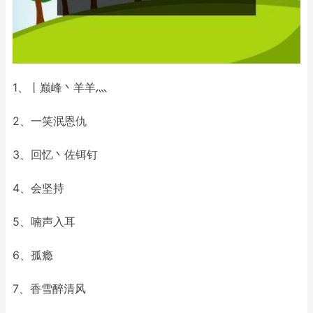
1、丨巅峰丶羊羊灬
2、一笑泯恩仇
3、回忆丶佐铒钉
4、会坚持
5、喃声入耳
6、孤瘾
7、香雪醉清风