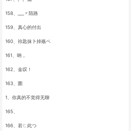
158、___〃陌路
159、真心的付出
160、祢匙抹卜掉殇ペ
161、呐，
162、金叹！
163、圊
1、你真的不觉得无聊
165、
166、若ㄈ此つ