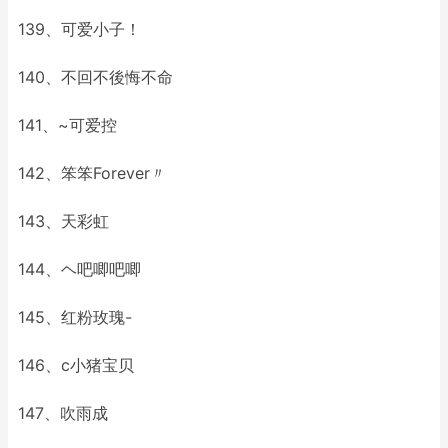
139、可爱小子！
140、不回不後悔不命
141、~可爱控
142、笨笨Forever〃
143、天彩虹
144、ヘ吧唧吧唧
145、红粉玫瑰-
146、c小猪宝贝
147、吹雨成