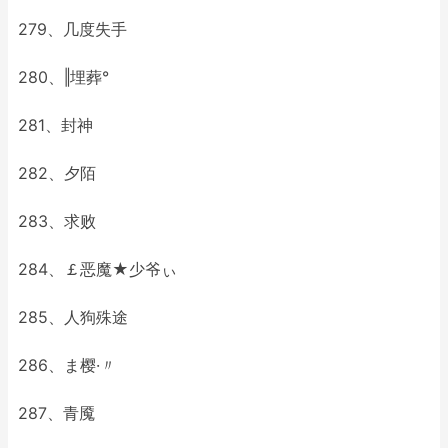
279、几度失手
280、‖埋葬°
281、封神
282、夕陌
283、求败
284、￡恶魔★少爷ぃ
285、人狗殊途
286、ま樱·〃
287、青魇