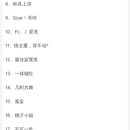
8、杯具上演
9、Soar丶等待
10、Fc。丿星苍
11、情太重，背不动°
12、最佳寂寞奖
13、一抹烟红
14、几时共舞
15、孤妄
16、桃子小姐
17、不可一世