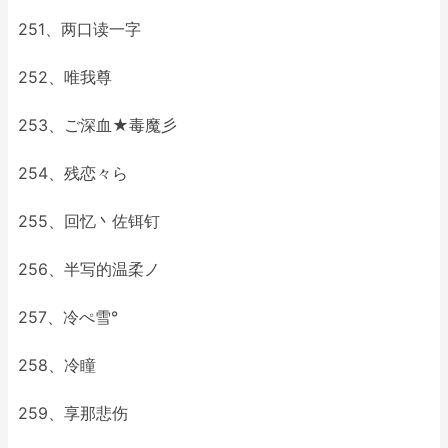
251、两口读一字
252、唯我尊
253、ご深血★毒魔彡
254、残恋々ら
255、回忆丶佐铒钉
256、半写的温柔ノ
257、冷ぺ雪°
258、冷瞳
259、享那悲伤