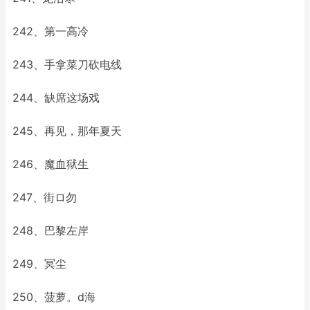
242、第一高冷
243、手拿菜刀砍电线
244、缺席这场戏
245、再见，那年夏天
246、魔血狱生
247、街ロ勿
248、巴黎左岸
249、冥尘
250、菠萝。d海