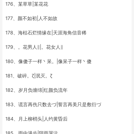
176、某草草|某花花
177、颜不如初|人不如故
178、海枯石烂情缘在|天涯海角信音稀
179、。花男人∥|。花女人∥
180、像傻子一样丶呆。|像呆子一样丶傻
181、破碎。ζ|泯灭。ζ
182、岁月负缠绵|红颜负流年
183、谎言再伤只数去づ|誓言再美只是敷衍づ
184、月上柳梢头|人约黄昏后
185、雨中漫步|陪雨哭泣