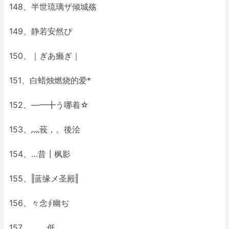
148、半世琉璃ザ倾城殇
149、静若安然ぴ
150、｜ぎあ癞ぎ｜
151、白蜡烛燃烧的爱*
152、—━╋う哪着☆
153、灬莪，。後浍
154、…昔┃枫影
155、‖蓝缘メ圣殿‖
156、々念∮幽ぢ
157、。。低