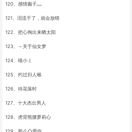
120、感情癫子灬
121、泪流干了，就会放晴
122、把心掏出来晒太阳
123、～关于仙女梦
124、喵小ミ
125、灼过归人喉
126、待花落时
127、十大杰出男人
128、虎背熊腰萝莉心
129、那么◇爱你