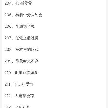
204、心|孤零零
205、梳着中分去约会
206、半城繁半城
207、任凭空虚沸腾
208、棺材里的床戏
209、承蒙时光不弃
210、那年寂寞如夏
211、下灬的爱情
212、人走茶会凉
213、又见窄巷