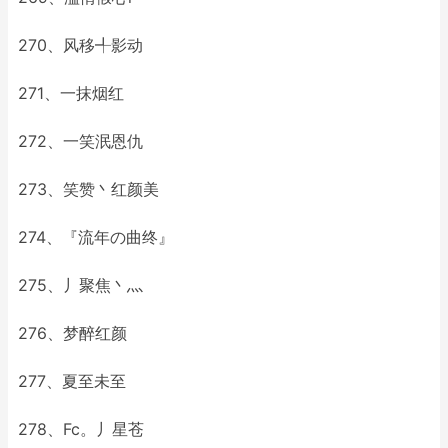
270、风移╃影动
271、一抹烟红
272、一笑泯恩仇
273、笑赞丶红颜美
274、『流年の曲终』
275、丿聚焦丶灬
276、梦醉红颜
277、夏至未至
278、Fc。丿星苍