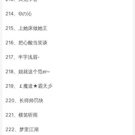
214、Θの沁
215、上她床做她王
216、把心酸当笑谈
217、半字浅眉-
218、姐就这个范er~
219、￡魔道★霸天彡
220、长得帅罚块
221、横笛听雨
222、梦里江湖