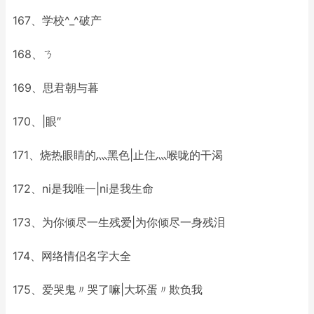
167、学校^_^破产
168、ㄋ
169、思君朝与暮
170、|眼″
171、烧热眼睛的灬黑色|止住灬喉咙的干渴
172、ni是我唯一|ni是我生命
173、为你倾尽一生残爱|为你倾尽一身残泪
174、网络情侣名字大全
175、爱哭鬼〃哭了嘛|大坏蛋〃欺负我