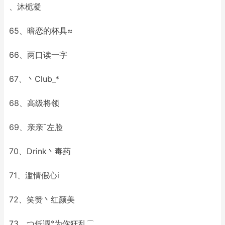
、沐栀凝
65、暗恋的杯具≈
66、两口读一字
67、丶Club_*
68、高级将领
69、亲亲ˉ左脸
70、Drink丶毒药
71、滥情假心i
72、笑赞丶红颜美
73、つ低调°为你狂乱⌒