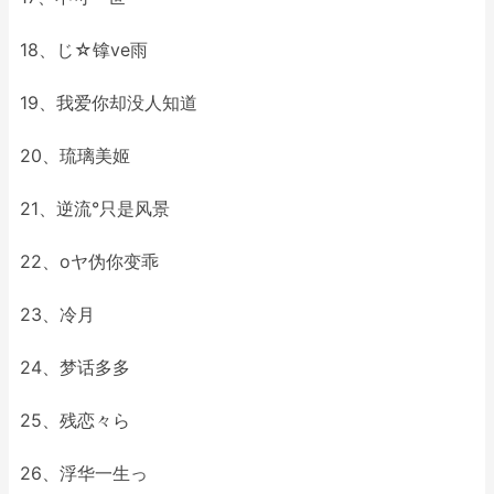
18、じ☆镎ve雨
19、我爱你却没人知道
20、琉璃美姬
21、逆流°只是风景
22、oヤ伪你变乖
23、冷月
24、梦话多多
25、残恋々ら
26、浮华一生っ