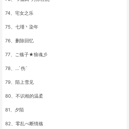
74、宅女之乐
75、七瑾丶染年
76、删除回忆
77、ご殇子★狼魂彡
78、…`伤`
79、陌上雪见
80、不识相的温柔
81、夕陌
82、零乱べ断情殇