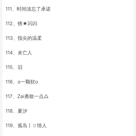
111、时间淡忘了承诺
112、锈★闪闪
113、指尖的温柔
114、未亡人
115、旧
116、o一颗软o
117、Zai勇敢一点△
118、夏汐
119、孤岛丨ㄖ情人