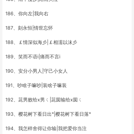
186、你向左|我向右
187、刻永恒|情世忘怀
188、￡情深似海彡|￡相濡以沫彡
189、笑而不语i|痛而不言i
190、安分小男人|守己小女人
191、吵啥子嘛吵|装啥子嘛装
192、茈男败给x男ㄑ|茈囡输给x囡ㄑ
193、樱花树下看日出°|樱花树下看日落°
194、我怎样舍得让你输|我把爱你当注