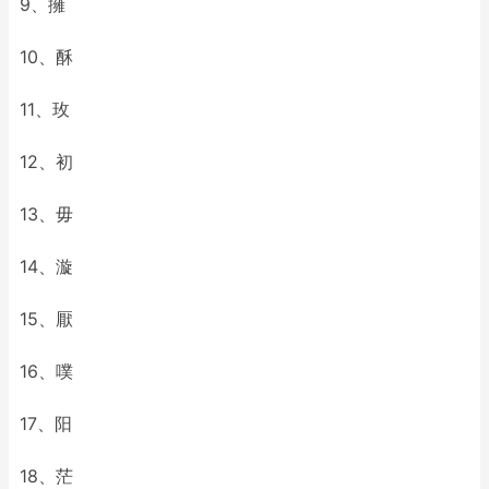
9、擁
10、酥
11、玫
12、初
13、毋
14、漩
15、厭
16、噗
17、阳
18、茫