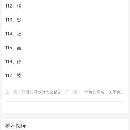
112、橘
113、默
114、呸
115、茜
116、婷
117、饕
上一篇：
​好听的游戏id大全精选91个
下一篇：
​带色的网名 - 关于色的网名大全
推荐阅读