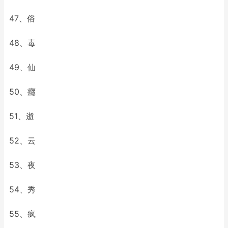
47、俗
48、毒
49、仙
50、癮
51、逝
52、云
53、夜
54、秀
55、疯