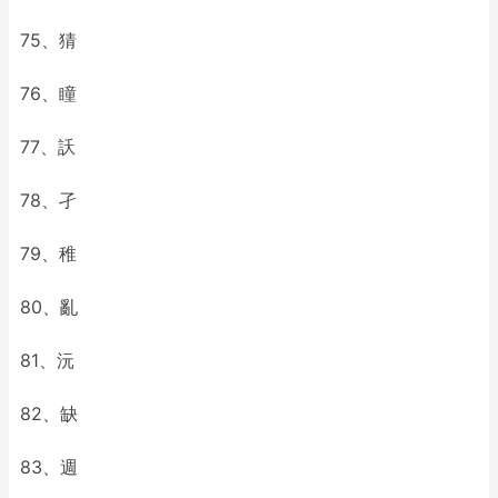
75、猜
76、瞳
77、訞
78、孑
79、稚
80、亂
81、沅
82、缺
83、週