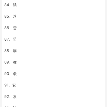
84、繷
85、迷
86、雪
87、諾
88、病
89、凌
90、暖
91、安
92、素