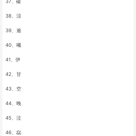
37、礙
38、涼
39、逾
40、曦
41、伊
42、甘
43、空
44、晚
45、泣
46、惢