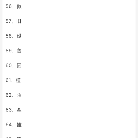
56、傲
57、旧
58、僾
59、舊
60、囚
61、槿
62、陌
63、牽
64、雒