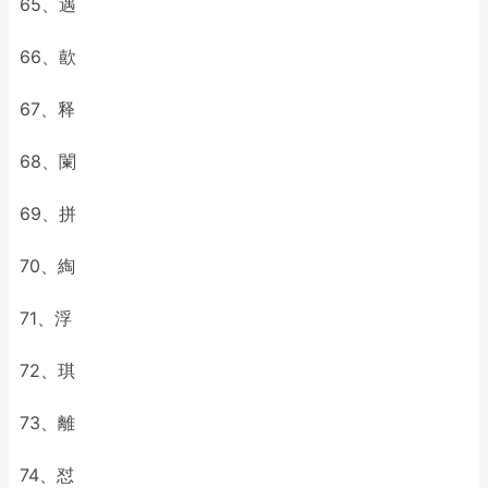
65、遇
66、歖
67、释
68、闌
69、拼
70、綯
71、浮
72、琪
73、離
74、怼