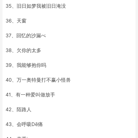
35、旧日如梦我被旧日淹没
36、天窗
37、回忆的沙漏べ
38、欠你的太多
39、我能够抱你吗
40、万一奥特曼打不赢小怪兽
41、有一种爱叫做放手
42、陌路人
43、会呼吸Dē痛