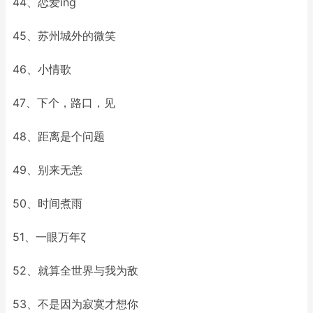
44、恋爱ing
45、苏州城外的微笑
46、小情歌
47、下个，路口，见
48、距离是个问题ゝ
49、别来无恙
50、时间煮雨
51、一眼万年ζ
52、就算全世界与我为敌
53、不是因为寂寞才想你