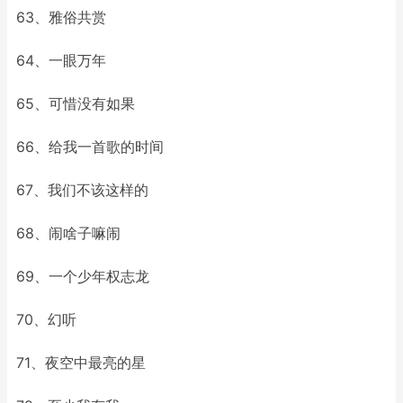
63、雅俗共赏
64、一眼万年
65、可惜没有如果
66、给我一首歌的时间
67、我们不该这样的
68、闹啥子嘛闹
69、一个少年权志龙
70、幻听
71、夜空中最亮的星ゞ