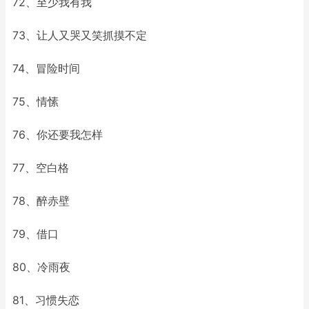
72、至少我有我
73、让人又哭又笑抓摸不定
74、冒险时间
75、情愫
76、你还要我怎样
77、空白格
78、醉赤壁
79、借口
80、冷雨夜
81、习惯失恋