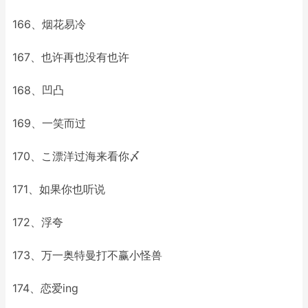
166、烟花易冷
167、也许再也没有也许
168、凹凸
169、一笑而过
170、こ漂洋过海来看你〆
171、如果你也听说
172、浮夸
173、万一奥特曼打不赢小怪兽
174、恋爱ing