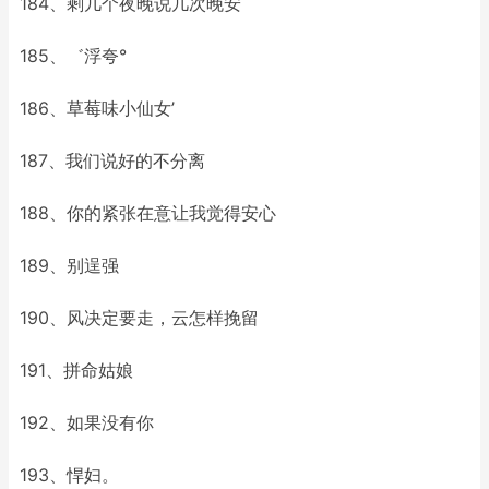
184、剩几个夜晚说几次晚安
185、゛浮夸°
186、草莓味小仙女’
187、我们说好的不分离
188、你的紧张在意让我觉得安心
189、别逞强
190、风决定要走，云怎样挽留
191、拼命姑娘
192、如果没有你
193、悍妇。