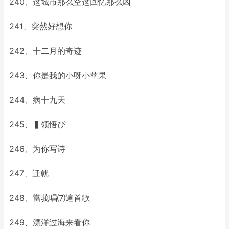
240、这城市那么空这回忆那么凶
241、突然好想你
242、十二月的奇迹
243、你是我的小呀小苹果
244、病十九天
245、▍领悟ぴ
246、为你写诗
247、迁就
248、當莪唱⑺這首歌
249、漂洋过海来看你