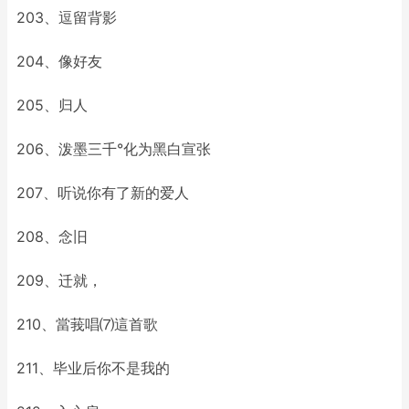
203、逗留背影
204、像好友
205、归人
206、泼墨三千°化为黑白宣张
207、听说你有了新的爱人
208、念旧
209、迁就，
210、當莪唱⑺這首歌
211、毕业后你不是我的