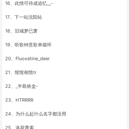
16、此情可待成追忆__-
17、下一站沈阳站
18、旧城梦已萧
19、听歌钟意歌单循环
20、Fluoxetine_deer
21、惺惺相惜tr
22、_半島铁盒-
23、HTRRRR
24、为什么起什么名字都没用
25、洛荷萧索