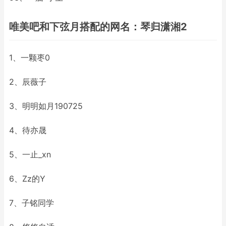
唯美吧和下弦月搭配的网名：琴归潇湘2
1、一颗枣0
2、辰薇子
3、明明如月190725
4、待亦晟
5、一止_xn
6、Zz的Y
7、子铭同学