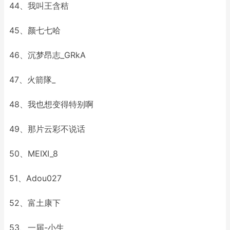
44、我叫王含秸
45、颜七七哈
46、沉梦昂志_GRkA
47、火箭隊_
48、我也想变得特别啊
49、那片云彩不说话
50、MEIXI_8
51、Adou027
52、富土康下
53、一届-小生