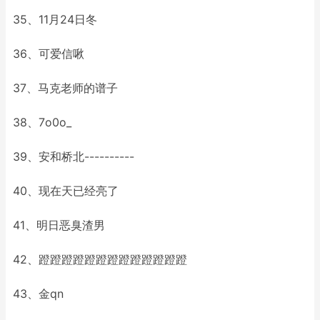
35、11月24日冬
36、可爱信啾
37、马克老师的谱子
38、7o0o_
39、安和桥北----------
40、现在天已经亮了
41、明日恶臭渣男
42、蹬蹬蹬蹬蹬蹬蹬蹬蹬蹬蹬蹬蹬
43、金qn