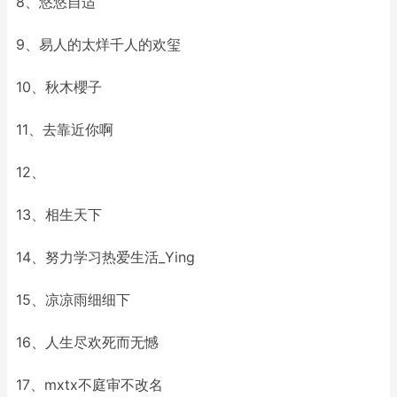
8、悠悠自适
9、易人的太烊千人的欢玺
10、秋木櫻子
11、去靠近你啊
12、
13、相生天下
14、努力学习热爱生活_Ying
15、凉凉雨细细下
16、人生尽欢死而无憾
17、mxtx不庭审不改名