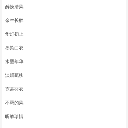
醉挽清风
余生长醉
华灯初上
墨染白衣
水墨年华
淡烟疏柳
霓裳羽衣
不羁的风
听够珍惜