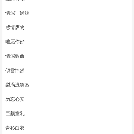
情深⌒缘浅
感情废物
唯愿你好
情深致命
倾雪怡然
梨涡浅笑ゐ
勿忘心安
巨颜童乳
青衫白衣