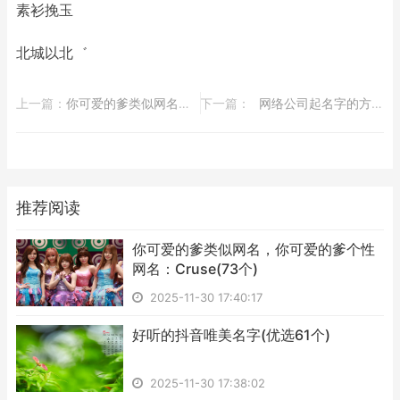
素衫挽玉
北城以北゛
上一篇：
​你可爱的爹类似网名，你可爱的爹个性网名：Cruse(73个)
下一篇：
​网络公司起名字的方法 企业热门喜用字解析
推荐阅读
​你可爱的爹类似网名，你可爱的爹个性
网名：Cruse(73个)
2025-11-30 17:40:17
​好听的抖音唯美名字(优选61个)
2025-11-30 17:38:02