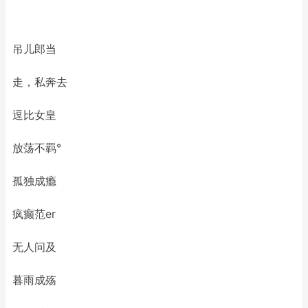
吊儿郎当
走，私奔去
逗比女皇
放荡不羁°
孤独成瘾
疯癫范er
无人问及
暮雨成殇