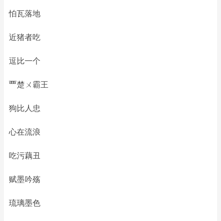
怕瓦落地
近猪者吃
逗比一个
覀楚ㄨ霸王
狗比人忠
心在流浪
吃污藕丑
赋墨吟殇
琉璃墨色