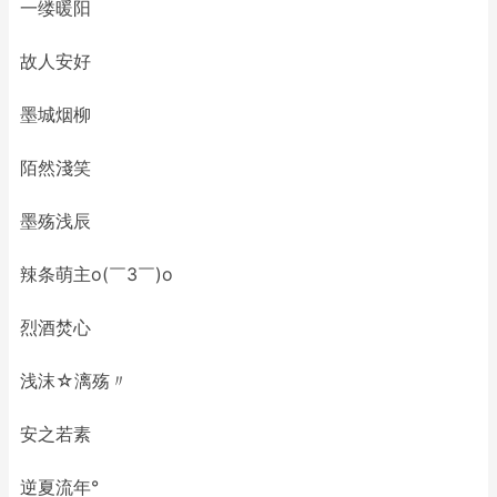
一缕暖阳ゞ
故人安好
墨城烟柳
陌然淺笑
墨殇浅辰
辣条萌主o(￣3￣)o
烈酒焚心
浅沫☆漓殇〃
安之若素
逆夏流年°