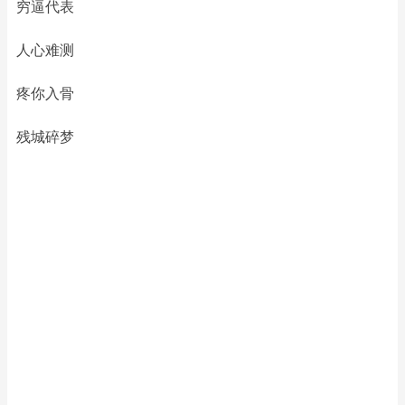
穷逼代表
人心难测
疼你入骨
残城碎梦