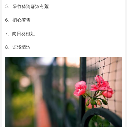
5、绿竹猗猗森浓有荒
6、初心若雪
7、向日葵姐姐
8、语浅情浓