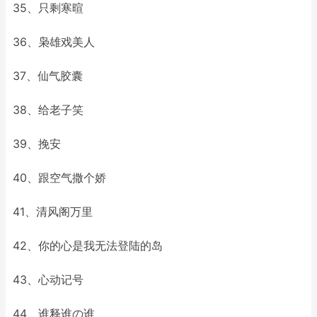
35、只剩寒暄
36、枭雄戏美人
37、仙气胶囊
38、给老子笑
39、挽安
40、跟空气撒个娇
41、清风阁万里
42、你的心是我无法登陆的岛
43、心动记号
44、谁释谁の谁