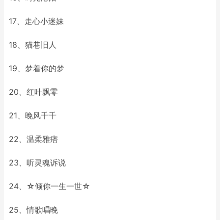
17、走心小迷妹
18、猫巷旧人
19、梦着你的梦
20、红叶飘零
21、晚风千千
22、温柔雅痞
23、听灵魂诉说
24、☆倾你一生一世☆
25、情歌唱晚