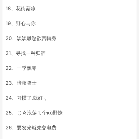
18、花街菇凉
19、野心与你
20、淡淡離愁欲言轉身
21、寻找一种归宿
22、一季飘零
23、暗夜骑士
24、习惯了.就好╮
25、じ☆浪荡⒈个κù野撩
26、要发光就先交电费