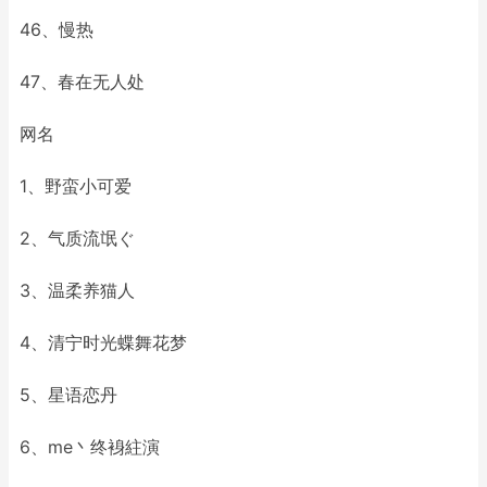
46、慢热
47、春在无人处
网名
1、野蛮小可爱
2、气质流氓ぐ
3、温柔养猫人
4、清宁时光蝶舞花梦
5、星语恋丹
6、me丶终裑紸演