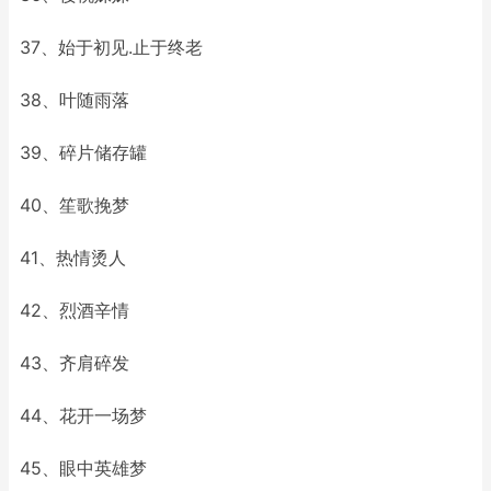
37、始于初见.止于终老
38、叶随雨落
39、碎片储存罐
40、笙歌挽梦
41、热情烫人
42、烈酒辛情
43、齐肩碎发
44、花开一场梦
45、眼中英雄梦