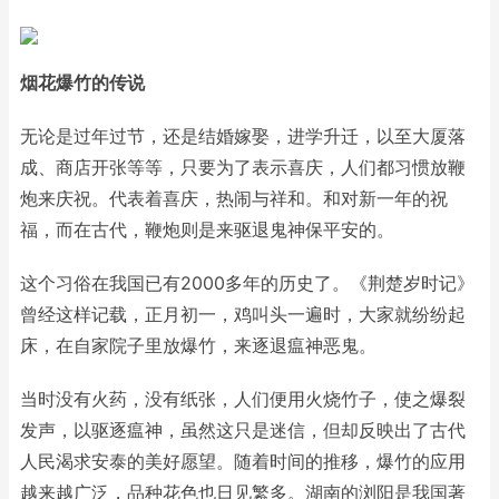
烟花爆竹的传说
无论是过年过节，还是结婚嫁娶，进学升迁，以至大厦落
成、商店开张等等，只要为了表示喜庆，人们都习惯放鞭
炮来庆祝。代表着喜庆，热闹与祥和。和对新一年的祝
福，而在古代，鞭炮则是来驱退鬼神保平安的。
这个习俗在我国已有2000多年的历史了。《荆楚岁时记》
曾经这样记载，正月初一，鸡叫头一遍时，大家就纷纷起
床，在自家院子里放爆竹，来逐退瘟神恶鬼。
当时没有火药，没有纸张，人们便用火烧竹子，使之爆裂
发声，以驱逐瘟神，虽然这只是迷信，但却反映出了古代
人民渴求安泰的美好愿望。随着时间的推移，爆竹的应用
越来越广泛，品种花色也日见繁多。湖南的浏阳是我国著