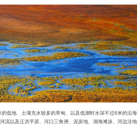
2米的低地、土壤充水较多的草甸、以及低潮时水深不过6米的沿
河流以及泛洪平原、河口三角洲、泥炭地、湖海滩涂、河边洼地