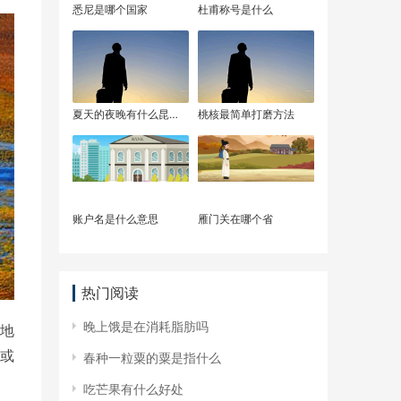
​悉尼是哪个国家
​杜甫称号是什么
​夏天的夜晚有什么昆虫
​桃核最简单打磨方法
的叫声
​账户名是什么意思
​雁门关在哪个省
热门阅读
​晚上饿是在消耗脂肪吗
海地
或
​春种一粒粟的粟是指什么
​吃芒果有什么好处