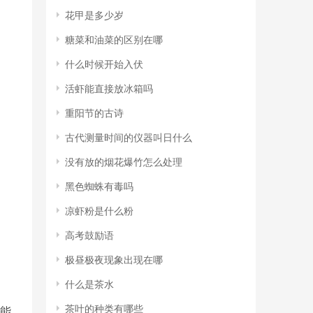
​花甲是多少岁
​糖菜和油菜的区别在哪
​什么时候开始入伏
​活虾能直接放冰箱吗
​重阳节的古诗
​古代测量时间的仪器叫日什么
​没有放的烟花爆竹怎么处理
​黑色蜘蛛有毒吗
​凉虾粉是什么粉
​高考鼓励语
​极昼极夜现象出现在哪
​什么是茶水
​茶叶的种类有哪些
能