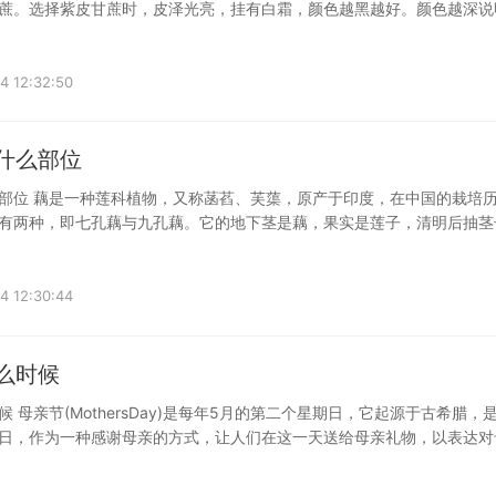
蔗。选择紫皮甘蔗时，皮泽光亮，挂有白霜，颜色越黑越好。颜色越深说
4 12:32:50
的什么部位
部位 藕是一种莲科植物，又称菡萏、芙蕖，原产于印度，在中国的栽培
有两种，即七孔藕与九孔藕。它的地下茎是藕，果实是莲子，清明后抽茎
4 12:30:44
什么时候
 母亲节(MothersDay)是每年5月的第二个星期日，它起源于古希腊，
日，作为一种感谢母亲的方式，让人们在这一天送给母亲礼物，以表达对