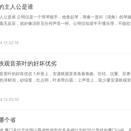
琴的主人公是谁
人公是谁 公明仪是一个弹琴能手，他拿起琴，弹奏一首叫《清角》的琴
毫无反应，就好像没听见任何声音一样。公明仪知道牛不懂乐理，不能欣
4 12:22:16
鉴铁观音茶叶的好坏优劣
音茶叶的好坏优劣 1.外形上，安溪铁观音茶条索卷曲、壮结、沉重、呈青
色泽鲜润，砂绿显，红点明，叶表带白霜； 2.声音上，取少量安溪铁观
4 12:20:10
在哪个省
省 雁门关位于中国山西省忻州市代县县城以北约20公里处的雁门山中，