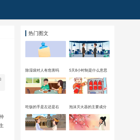
热门图文
​除湿袋对人有危害吗
​5天8小时制是什么意思
和
​吃饭的手是左还是右
​泡沫灭火器的主要成分
种
生