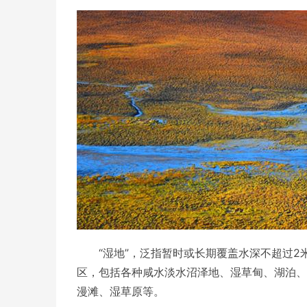
“湿地”，泛指暂时或长期覆盖水深不超过
区，包括各种咸水淡水沼泽地、湿草甸、湖泊、
漫滩、湿草原等。