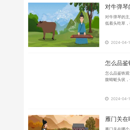
​对牛弹
对牛弹琴的主
低着头吃草，
琴...
2024-04-1
​怎么品
怎么品鉴铁观
腹蜻蜓头状，
放...
2024-04-1
​雁门关
雁门关在哪个