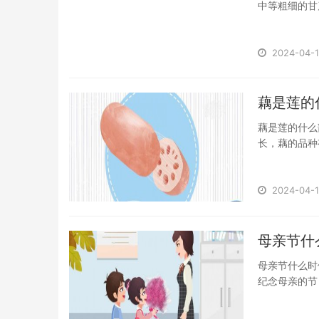
中等粗细的甘
蔗...
2024-04-1
​藕是莲
藕是莲的什么
长，藕的品种
叶，...
2024-04-1
​母亲节
母亲节什么时候
纪念母亲的节
的爱意...