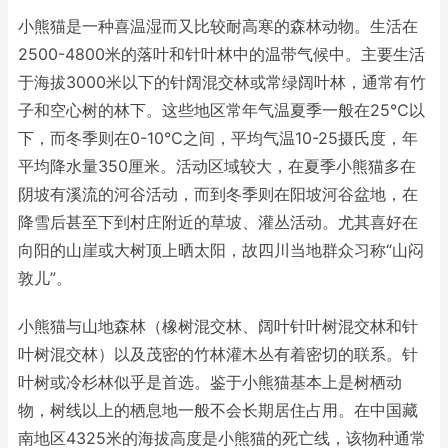
小熊猫是一种喜温湿而又比较耐高寒的森林动物。生活在
2500-4800米的落叶和针叶林中的温带气候中。主要生活
于海拔3000米以下的针阔混交林或常绿阔叶林，通常有竹
子和空心树的林下。这些地区常年气温夏季一般在25℃以
下，而冬季则在0-10℃之间，平均气温10-25摄氏度，年
平均降水量350厘米。活动区域较大，在夏季小熊猫多在
阴坡有溪流的河谷活动，而到冬季则在阳坡河谷盆地，在
降雪后甚至下到村庄附近的草坡、灌丛活动。尤其喜好在
向阳的山崖或大树顶上晒太阳，故四川当地群众习称“山闷
敦儿”。
小熊猫与山地森林（橡树混交林、阔叶针叶树混交林和针
叶树混交林）以及茂密的竹林灌木丛有着密切的联系。针
叶树或冷杉林似乎是首选。鉴于小熊猫基本上是树栖动
物，树线以上的栖息地一般不会长期居住占用。在中国藏
南地区4325米的海拔高度是小熊猫的死亡线，该物种通常