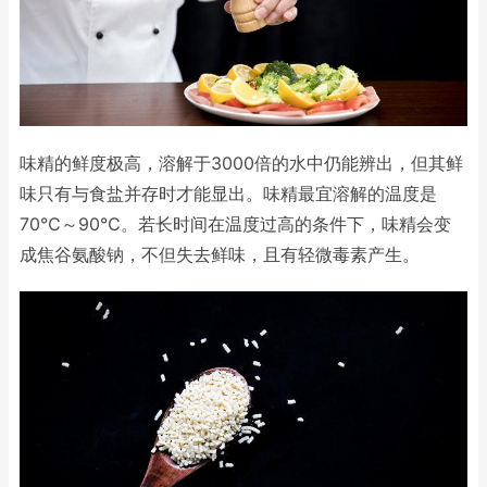
味精的鲜度极高，溶解于3000倍的水中仍能辨出，但其鲜
味只有与食盐并存时才能显出。味精最宜溶解的温度是
70℃～90℃。若长时间在温度过高的条件下，味精会变
成焦谷氨酸钠，不但失去鲜味，且有轻微毒素产生。