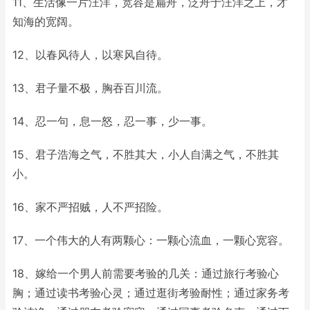
11、生活像一片汪洋，宽容是扁舟，泛舟于汪洋之上，才
知海的宽阔。
12、以春风待人，以寒风自待。
13、君子量不极，胸吞百川流。
14、忍一句，息一怒，忍一事，少一事。
15、君子浩海之气，不胜其大，小人自满之气，不胜其
小。
16、家不严招贼，人不严招险。
17、一个伟大的人有两颗心：一颗心流血，一颗心宽容。
18、嫁给一个男人前需要考验的几关：通过旅行考验心
胸；通过读书考验心灵；通过逛街考验耐性；通过家务考