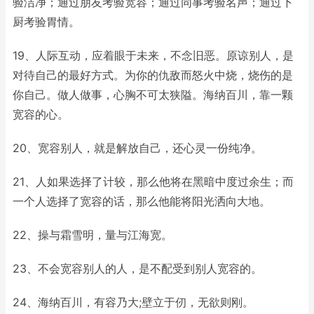
验洁净；通过朋友考验宽容；通过同事考验名声；通过下
厨考验胃情。
19、人际互动，应着眼于未来，不念旧恶。原谅别人，是
对待自己的最好方式。为你的仇敌而怒火中烧，烧伤的是
你自己。做人做事，心胸不可太狭隘。海纳百川，靠一颗
宽容的心。
20、宽容别人，就是解放自己，还心灵一份纯净。
21、人如果选择了计较，那么他将在黑暗中度过余生；而
一个人选择了宽容的话，那么他能将阳光洒向大地。
22、操与霜雪明，量与江海宽。
23、不会宽容别人的人，是不配受到别人宽容的。
24、海纳百川，有容乃大;壁立于仞，无欲则刚。