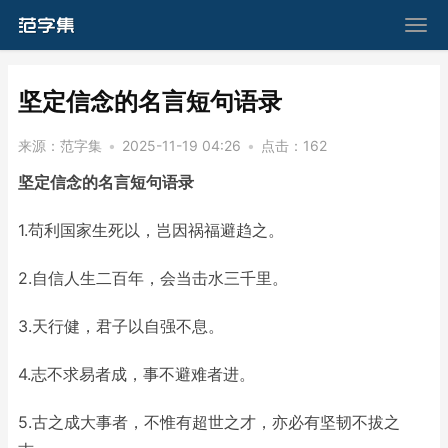
​坚定信念的名言短句语录
来源：
范字集
•
2025-11-19 04:26
•
点击：
162
坚定信念的名言短句语录
1.苟利国家生死以，岂因祸福避趋之。
2.自信人生二百年，会当击水三千里。
3.天行健，君子以自强不息。
4.志不求易者成，事不避难者进。
5.古之成大事者，不惟有超世之才，亦必有坚韧不拔之