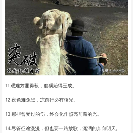
11.艰难方显勇毅，磨砺始得玉成。
12.夜色难免黑，凉前行必有曙光。
13.那些曾受过的伤，终会化作照亮前路的光。
14.尽管征途漫漫，但也要一路放歌，潇洒的奔向明天。