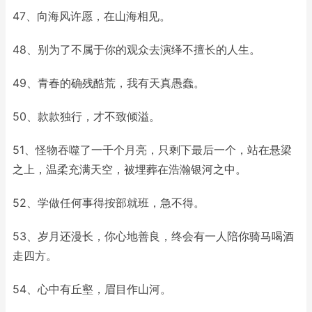
47、向海风许愿，在山海相见。
48、别为了不属于你的观众去演绎不擅长的人生。
49、青春的确残酷荒，我有天真愚蠢。
50、款款独行，才不致倾溢。
51、怪物吞噬了一千个月亮，只剩下最后一个，站在悬梁
之上，温柔充满天空，被埋葬在浩瀚银河之中。
52、学做任何事得按部就班，急不得。
53、岁月还漫长，你心地善良，终会有一人陪你骑马喝酒
走四方。
54、心中有丘壑，眉目作山河。