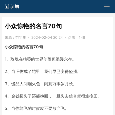
​小众惊艳的名言70句
来源：
范字集
•
2024-02-04 20:24
•
点击：
148
小众惊艳的名言70句
1、玫瑰在枯萎的世界坠落但浪漫永存。
2、当旧伤成了铠甲，我们早已变得坚强。
3、慢品人间烟火色，闲观万事岁月长。
4、金钱损失了还能挽回，一旦失去信誉就很难挽回。
5、当你能飞的时候就不要放弃飞。