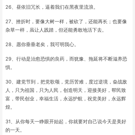
26、昼依旧冗长，逼着我们在黑夜里流浪。
27、挫折时，要像大树一样，被砍了，还能再长；也要像
杂草一样，虽让人践踏，但还能勇敢地活下去。
28、愿你垂垂老矣，我可明我心。
29、行动是治愈恐惧的良药，而犹豫、拖延将不断滋养恐
惧。
30、建党节到，把党歌颂，党历苦难，度过逆境，奋战敌
人，只为祖国，只为人民，创造明天，迎接美好，帮民致
富，带民创业，幸福生活，永远护航，祝党美好，永远辉
煌。
31、从你每天一睁眼开始起，你就要对自己说今天是美好
的一天。